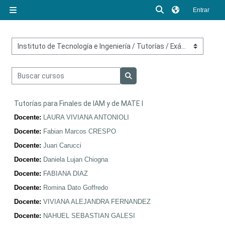
Salta al contenido principal
Conmutar entrad
Entrar
Panel lateral
Categorías del curso
Buscar cursos
Buscar cursos
Tutorías para Finales de IAM y de MATE I
Docente:
LAURA VIVIANA ANTONIOLI
Docente:
Fabian Marcos CRESPO
Docente:
Juan Carucci
Docente:
Daniela Lujan Chiogna
Docente:
FABIANA DIAZ
Docente:
Romina Dato Goffredo
Docente:
VIVIANA ALEJANDRA FERNANDEZ
Docente:
NAHUEL SEBASTIAN GALESI