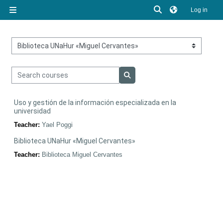
Skip to main content
Toggle search inp
Log in
Side panel
Course categories
Search courses
Search courses
Uso y gestión de la información especializada en la
universidad
Teacher:
Yael Poggi
Biblioteca UNaHur «Miguel Cervantes»
Teacher:
Biblioteca Miguel Cervantes