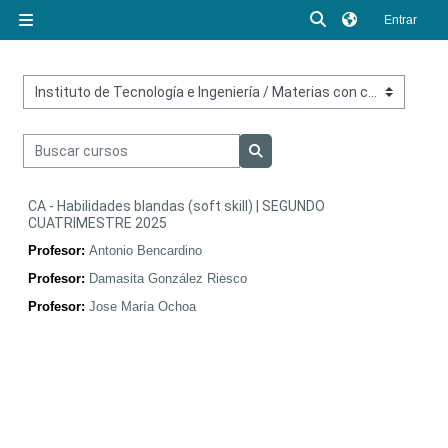
Salta al contenido principal
Selector de búsq
Entrar
Panel lateral
Categorías
Buscar cursos
Buscar cursos
CA - Habilidades blandas (soft skill) | SEGUNDO
CUATRIMESTRE 2025
Profesor:
Antonio Bencardino
Profesor:
Damasita González Riesco
Profesor:
Jose María Ochoa