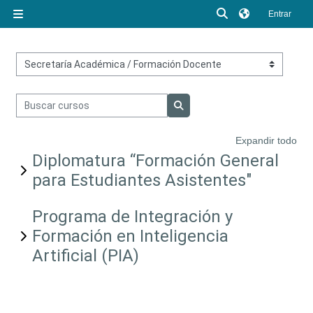
Salta al contenido principal
Selector de búsq
Entrar
Panel lateral
Categorías
Buscar cursos
Buscar cursos
Expandir todo
Diplomatura “Formación General
para Estudiantes Asistentes"
Programa de Integración y
Formación en Inteligencia
Artificial (PIA)