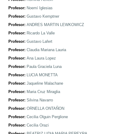
Profesor:
Noemí Iglesias
Profesor:
Gustavo Kemptner
Profesor:
ANDRES MARTIN LEWKOWICZ
Profesor:
Ricardo La Valle
Profesor:
Gustavo Lafert
Profesor:
Claudia Mariana Lauria
Profesor:
Ana Laura Lopez
Profesor:
Paula Graciela Luna
Profesor:
LUCIA MONETTA
Profesor:
Jaqueline Malachane
Profesor:
Maria Cruz Miraglia
Profesor:
Silvina Navarro
Profesor:
ORNELLA ONTAÑON
Profesor:
Cecilia Olguin Perglione
Profesor:
Cecilia Orazi
Profesor:
BEATRIZ LIDIA MARIA PEREYRA