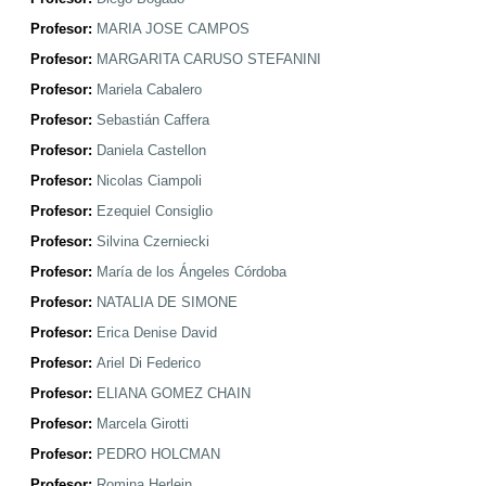
Profesor:
MARIA JOSE CAMPOS
Profesor:
MARGARITA CARUSO STEFANINI
Profesor:
Mariela Cabalero
Profesor:
Sebastián Caffera
Profesor:
Daniela Castellon
Profesor:
Nicolas Ciampoli
Profesor:
Ezequiel Consiglio
Profesor:
Silvina Czerniecki
Profesor:
María de los Ángeles Córdoba
Profesor:
NATALIA DE SIMONE
Profesor:
Erica Denise David
Profesor:
Ariel Di Federico
Profesor:
ELIANA GOMEZ CHAIN
Profesor:
Marcela Girotti
Profesor:
PEDRO HOLCMAN
Profesor:
Romina Herlein