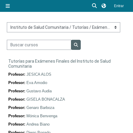
Salta al contenido principal
Selector de búsq
Entrar
Panel lateral
Categorías
Buscar cursos
Buscar cursos
Tutorías para Exámenes Finales del Instituto de Salud
Comunitaria
Profesor:
JESICA ALOS
Profesor:
Eva Amodio
Profesor:
Gustavo Audia
Profesor:
GISELA BONACALZA
Profesor:
Genaro Barboza
Profesor:
Mónica Benvenga
Profesor:
Andrea Biano
Profesor:
Diego Bogado