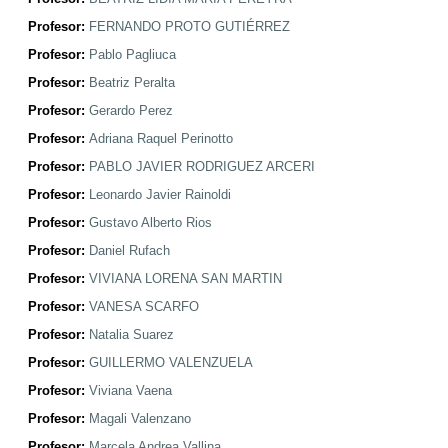
Profesor:
FERNANDO PROTO GUTIÉRREZ
Profesor:
Pablo Pagliuca
Profesor:
Beatriz Peralta
Profesor:
Gerardo Perez
Profesor:
Adriana Raquel Perinotto
Profesor:
PABLO JAVIER RODRIGUEZ ARCERI
Profesor:
Leonardo Javier Rainoldi
Profesor:
Gustavo Alberto Rios
Profesor:
Daniel Rufach
Profesor:
VIVIANA LORENA SAN MARTIN
Profesor:
VANESA SCARFO
Profesor:
Natalia Suarez
Profesor:
GUILLERMO VALENZUELA
Profesor:
Viviana Vaena
Profesor:
Magali Valenzano
Profesor:
Marcela Andrea Vallina