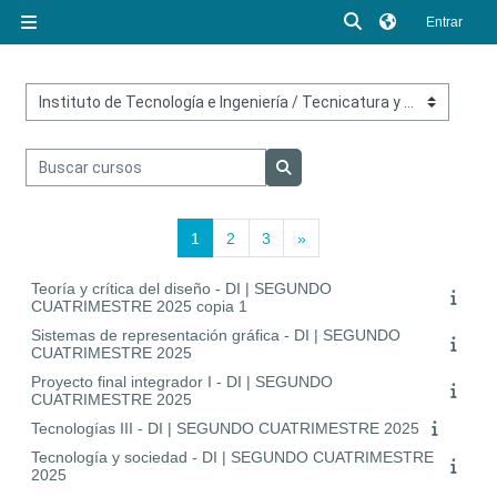
Salta al contenido principal
Selector de búsq
Entrar
Panel lateral
Categorías
Buscar cursos
Buscar cursos
Página 1
Página 2
Página 3
Siguiente página
1
2
3
»
Teoría y crítica del diseño - DI | SEGUNDO
CUATRIMESTRE 2025 copia 1
Sistemas de representación gráfica - DI | SEGUNDO
CUATRIMESTRE 2025
Proyecto final integrador I - DI | SEGUNDO
CUATRIMESTRE 2025
Tecnologías III - DI | SEGUNDO CUATRIMESTRE 2025
Tecnología y sociedad - DI | SEGUNDO CUATRIMESTRE
2025