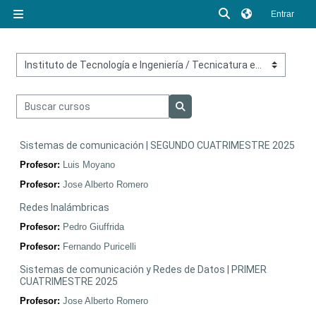
Salta al contenido principal
Selector de búsq
Entrar
Panel lateral
Categorías
Buscar cursos
Buscar cursos
Sistemas de comunicación | SEGUNDO CUATRIMESTRE 2025
Profesor:
Luis Moyano
Profesor:
Jose Alberto Romero
Redes Inalámbricas
Profesor:
Pedro Giuffrida
Profesor:
Fernando Puricelli
Sistemas de comunicación y Redes de Datos | PRIMER
CUATRIMESTRE 2025
Profesor:
Jose Alberto Romero