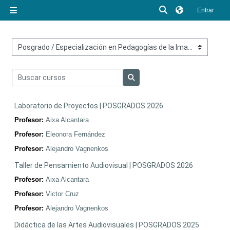
Salta al contenido principal
Selector de búsq
Entrar
Panel lateral
Categorías
Buscar cursos
Buscar cursos
Laboratorio de Proyectos | POSGRADOS 2026
Profesor:
Aixa Alcantara
Profesor:
Eleonora Fernández
Profesor:
Alejandro Vagnenkos
Taller de Pensamiento Audiovisual | POSGRADOS 2026
Profesor:
Aixa Alcantara
Profesor:
Victor Cruz
Profesor:
Alejandro Vagnenkos
Didáctica de las Artes Audiovisuales | POSGRADOS 2025