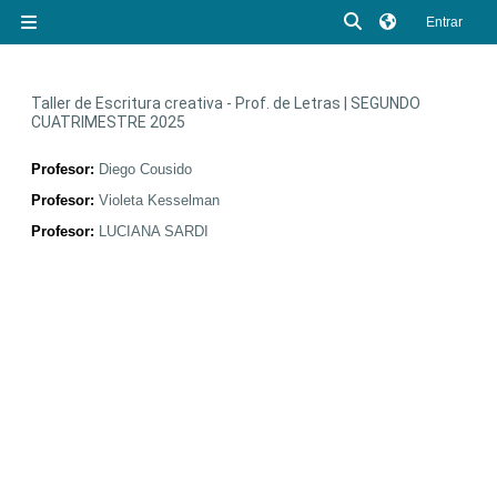
Salta al contenido principal
Selector de búsq
Entrar
Panel lateral
Taller de Escritura creativa - Prof. de Letras | SEGUNDO
CUATRIMESTRE 2025
Profesor:
Diego Cousido
Profesor:
Violeta Kesselman
Profesor:
LUCIANA SARDI