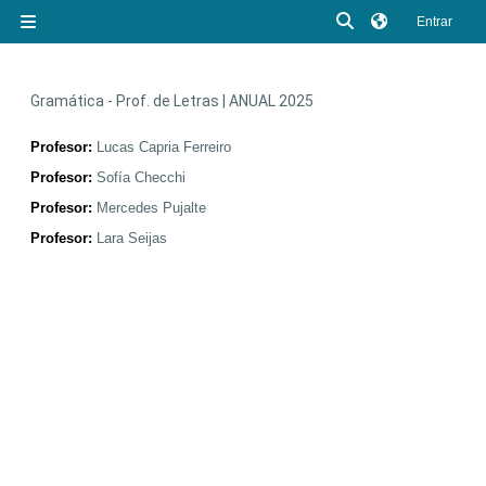
Salta al contenido principal
Selector de búsq
Entrar
Panel lateral
Gramática - Prof. de Letras | ANUAL 2025
Profesor:
Lucas Capria Ferreiro
Profesor:
Sofía Checchi
Profesor:
Mercedes Pujalte
Profesor:
Lara Seijas