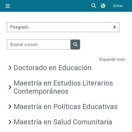
Salta al contenido principal
Selector de búsq
Entrar
Panel lateral
Categorías
Buscar cursos
Buscar cursos
Expandir todo
Doctorado en Educación
Maestría en Estudios Literarios
Contemporáneos
Maestría en Políticas Educativas
Maestría en Salud Comunitaria